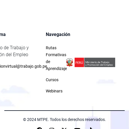
rma
Navegación
io de Trabajo y
Rutas
ón del Empleo
Formativas
de
ionvirtual@trabajo.gob.pe
Aprendizaje
Cursos
Webinars
© 2024 MTPE. Todos los derechos reservados.