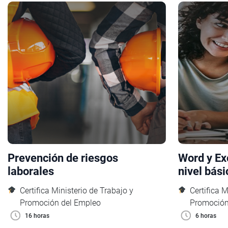
Prevención de riesgos
Word y Exc
laborales
nivel bási
Certifica Ministerio de Trabajo y
Certifica M
Promoción del Empleo
Promoción
16 horas
6 horas