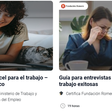
el para el trabajo –
Guía para entrevistas
co
trabajo exitosas
inisterio de Trabajo y
Certifica Fundación Rome
 del Empleo
19 horas