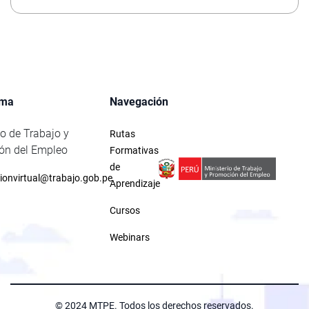
rma
Navegación
io de Trabajo y
Rutas
ón del Empleo
Formativas
de
ionvirtual@trabajo.gob.pe
Aprendizaje
Cursos
Webinars
© 2024 MTPE. Todos los derechos reservados.