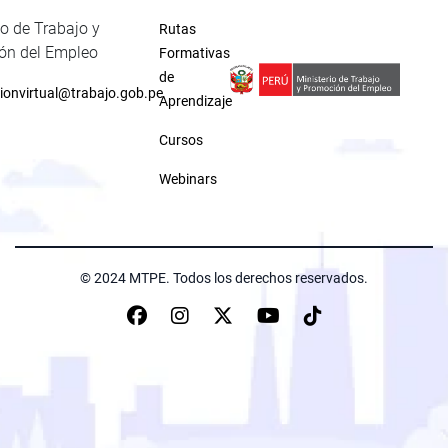
io de Trabajo y
Rutas
ón del Empleo
Formativas
de
ionvirtual@trabajo.gob.pe
Aprendizaje
Cursos
Webinars
© 2024 MTPE. Todos los derechos reservados.