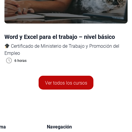
Word y Excel para el trabajo – nivel básico
Certificado de Ministerio de Trabajo y Promoción del
Empleo
6 horas
Ver todos los cursos
rma
Navegación