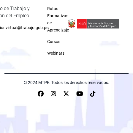
io de Trabajo y
Rutas
ón del Empleo
Formativas
de
ionvirtual@trabajo.gob.pe
Aprendizaje
Cursos
Webinars
© 2024 MTPE. Todos los derechos reservados.