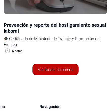
Prevención y reporte del hostigamiento sexual
laboral
Certificado de Ministerio de Trabajo y Promoción del
Empleo
6 horas
Ver todos los cursos
rma
Navegación