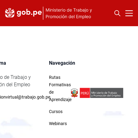
rma
Navegación
io de Trabajo y
Rutas
ón del Empleo
Formativas
de
ionvirtual@trabajo.gob.pe
Aprendizaje
Cursos
Webinars