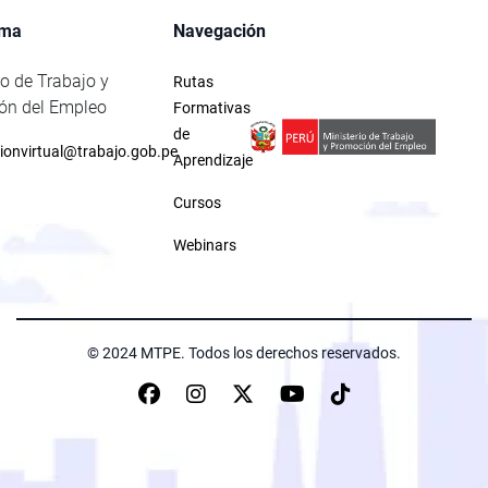
rma
Navegación
io de Trabajo y
Rutas
ón del Empleo
Formativas
de
ionvirtual@trabajo.gob.pe
Aprendizaje
Cursos
Webinars
© 2024 MTPE. Todos los derechos reservados.