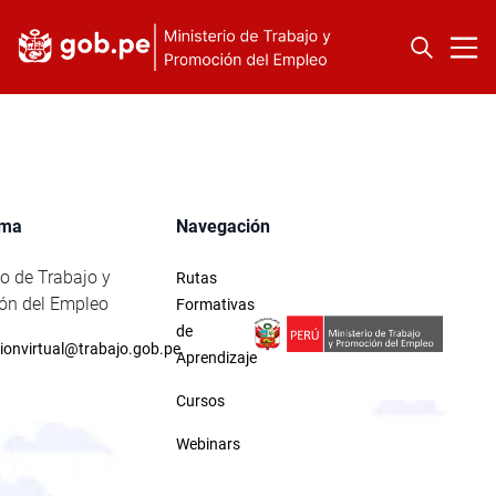
rma
Navegación
io de Trabajo y
Rutas
ón del Empleo
Formativas
de
ionvirtual@trabajo.gob.pe
Aprendizaje
Cursos
Webinars