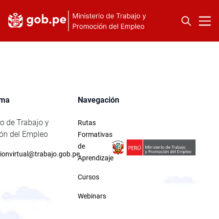
rma
Navegación
io de Trabajo y
Rutas
ón del Empleo
Formativas
de
ionvirtual@trabajo.gob.pe
Aprendizaje
Cursos
Webinars