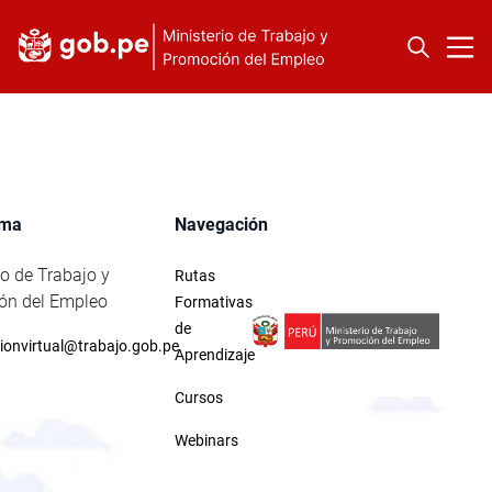
rma
Navegación
io de Trabajo y
Rutas
ón del Empleo
Formativas
de
ionvirtual@trabajo.gob.pe
Aprendizaje
Cursos
Webinars