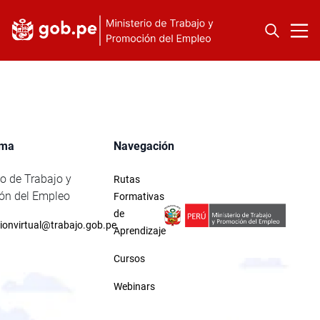
rma
Navegación
io de Trabajo y
Rutas
ón del Empleo
Formativas
de
ionvirtual@trabajo.gob.pe
Aprendizaje
Cursos
Webinars