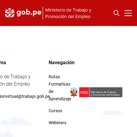
rma
Navegación
io de Trabajo y
Rutas
ón del Empleo
Formativas
de
ionvirtual@trabajo.gob.pe
Aprendizaje
Cursos
Webinars