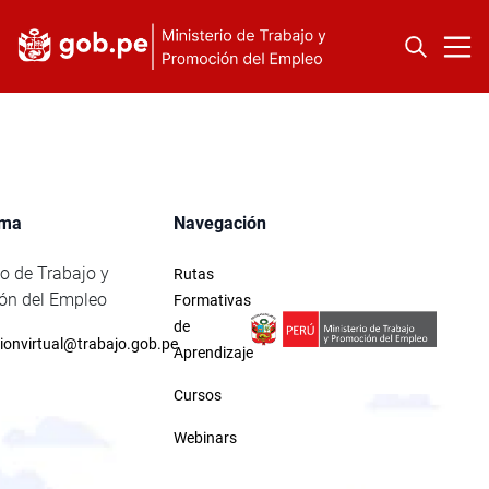
rma
Navegación
io de Trabajo y
Rutas
ón del Empleo
Formativas
de
ionvirtual@trabajo.gob.pe
Aprendizaje
Cursos
Webinars