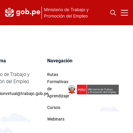
rma
Navegación
io de Trabajo y
Rutas
ón del Empleo
Formativas
de
ionvirtual@trabajo.gob.pe
Aprendizaje
Cursos
Webinars