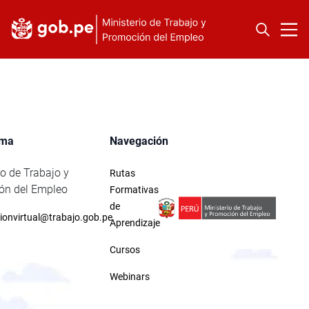
rma
Navegación
io de Trabajo y
Rutas
ón del Empleo
Formativas
de
ionvirtual@trabajo.gob.pe
Aprendizaje
Cursos
Webinars