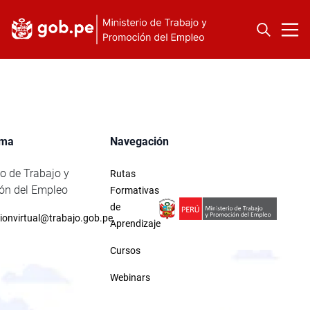
rma
Navegación
io de Trabajo y
Rutas
ón del Empleo
Formativas
de
ionvirtual@trabajo.gob.pe
Aprendizaje
Cursos
Webinars