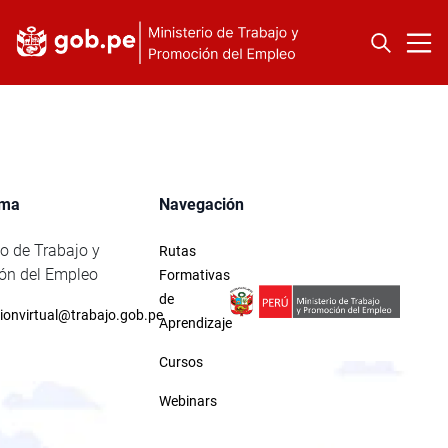
rma
Navegación
io de Trabajo y
Rutas
ón del Empleo
Formativas
de
ionvirtual@trabajo.gob.pe
Aprendizaje
Cursos
Webinars