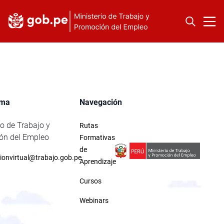
rma
Navegación
io de Trabajo y
Rutas
ón del Empleo
Formativas
de
ionvirtual@trabajo.gob.pe
Aprendizaje
Cursos
Webinars