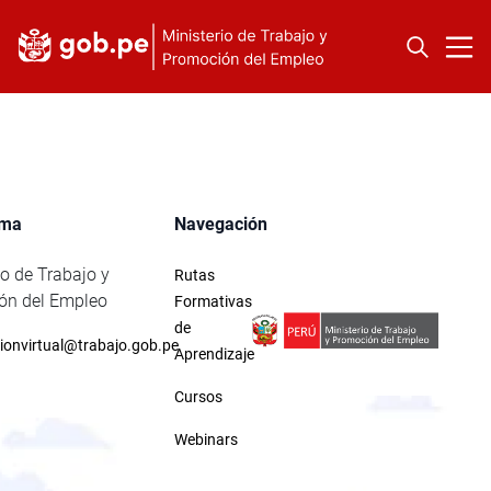
rma
Navegación
io de Trabajo y
Rutas
ón del Empleo
Formativas
de
ionvirtual@trabajo.gob.pe
Aprendizaje
Cursos
Webinars