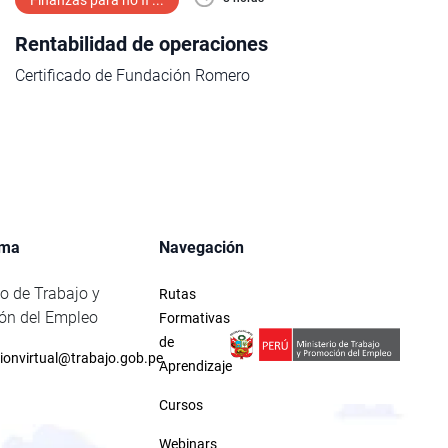
Finanzas para no fi ...
Rentabilidad de operaciones
Certificado de Fundación Romero
rma
Navegación
io de Trabajo y
Rutas
ón del Empleo
Formativas
de
ionvirtual@trabajo.gob.pe
Aprendizaje
Cursos
Webinars