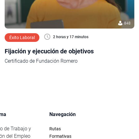
848
2 horas y 17 minutos
Éxito Laboral
Fijación y ejecución de objetivos
Certificado de Fundación Romero
rma
Navegación
io de Trabajo y
Rutas
ón del Empleo
Formativas