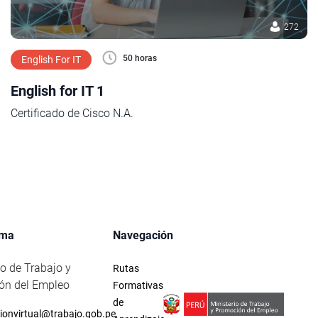
272
50 horas
English For IT
English for IT 1
Certificado de Cisco N.A.
rma
Navegación
io de Trabajo y
Rutas
ón del Empleo
Formativas
de
ionvirtual@trabajo.gob.pe