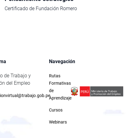
Certificado de Fundación Romero
rma
Navegación
io de Trabajo y
Rutas
ón del Empleo
Formativas
de
ionvirtual@trabajo.gob.pe
Aprendizaje
Cursos
Webinars