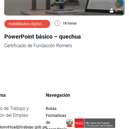
477
18 horas
Habilidades digital ...
PowerPoint básico – quechua
Certificado de Fundación Romero
rma
Navegación
io de Trabajo y
Rutas
ón del Empleo
Formativas
de
ionvirtual@trabajo.gob.pe