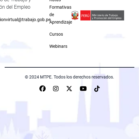
ón del Empleo
Formativas
de
ionvirtual@trabajo.gob.pe
Aprendizaje
Cursos
Webinars
© 2024 MTPE. Todos los derechos reservados.