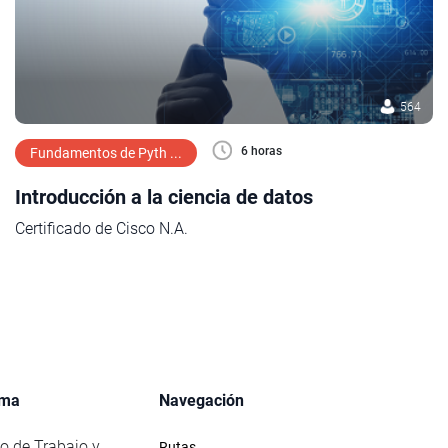
564
6 horas
Fundamentos de Pyth ...
Introducción a la ciencia de datos
Certificado de Cisco N.A.
rma
Navegación
io de Trabajo y
Rutas