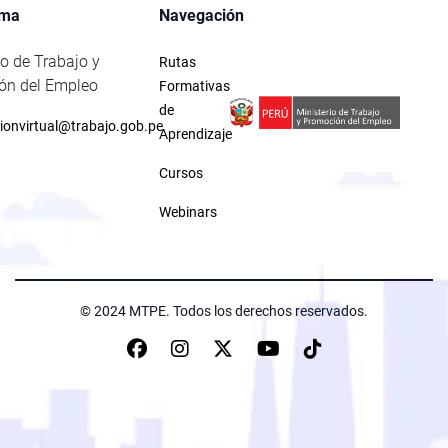
rma
Navegación
io de Trabajo y
Rutas
ón del Empleo
Formativas
de
ionvirtual@trabajo.gob.pe
Aprendizaje
Cursos
Webinars
© 2024 MTPE. Todos los derechos reservados.