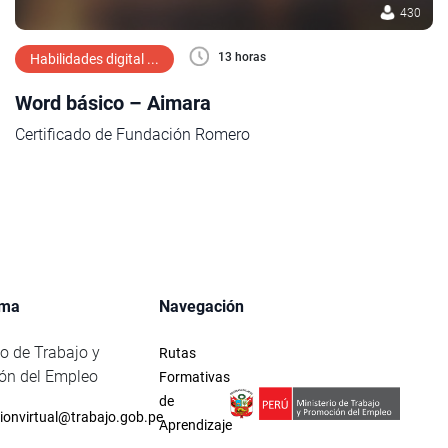
430
13 horas
Habilidades digital ...
Word básico – Aimara
Certificado de Fundación Romero
rma
Navegación
io de Trabajo y
Rutas
ón del Empleo
Formativas
de
ionvirtual@trabajo.gob.pe
Aprendizaje