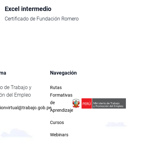
Excel intermedio
Certificado de Fundación Romero
rma
Navegación
io de Trabajo y
Rutas
ón del Empleo
Formativas
de
ionvirtual@trabajo.gob.pe
Aprendizaje
Cursos
Webinars