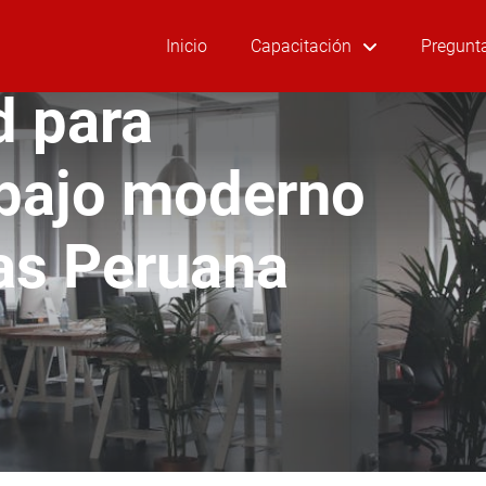
Inicio
Capacitación
Pregunt
d para
abajo moderno
as Peruana