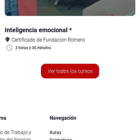
Inteligencia emocional *
Certificado de Fundación Romero
3 horas y 30 minutos
Ver todos los cursos
rma
Navegación
io de Trabajo y
Rutas
ón del Empleo
Formativas