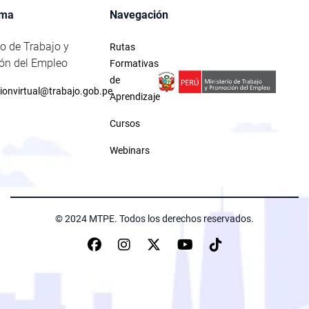
rma
Navegación
io de Trabajo y
Rutas
ón del Empleo
Formativas
de
ionvirtual@trabajo.gob.pe
Aprendizaje
Cursos
Webinars
© 2024 MTPE. Todos los derechos reservados.