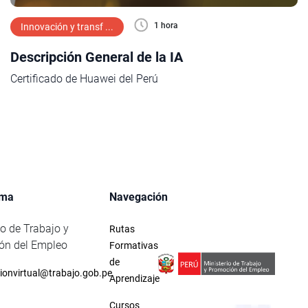
1 hora
Innovación y transf ...
Descripción General de la IA
Certificado de Huawei del Perú
rma
Navegación
io de Trabajo y
Rutas
ón del Empleo
Formativas
de
ionvirtual@trabajo.gob.pe
Aprendizaje
Cursos