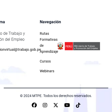
rma
Navegación
io de Trabajo y
Rutas
ón del Empleo
Formativas
de
ionvirtual@trabajo.gob.pe
Aprendizaje
Cursos
Webinars
© 2024 MTPE. Todos los derechos reservados.