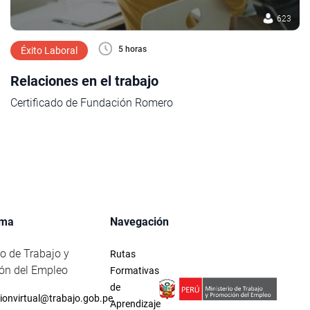
623
5 horas
Éxito Laboral
Relaciones en el trabajo
Certificado de Fundación Romero
rma
Navegación
io de Trabajo y
Rutas
ón del Empleo
Formativas
de
ionvirtual@trabajo.gob.pe
Aprendizaje